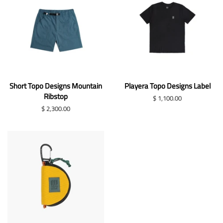
Short Topo Designs Mountain
Playera Topo Designs Label
Ribstop
Precio
$ 1,100.00
habitual
Precio
$ 2,300.00
habitual